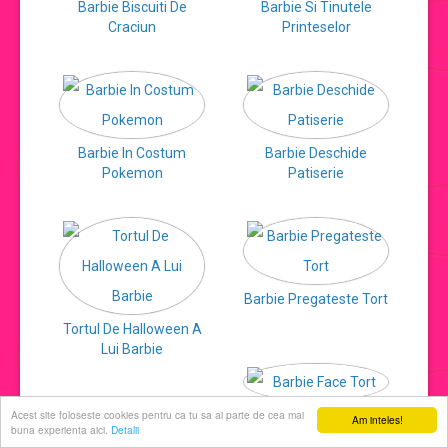
Barbie Biscuiti De
Barbie Si Tinutele
Craciun
Printeselor
jocuri de machiat
jocuri cu printese
Barbie In Costum
Barbie Deschide
jocuri de decorat
Pokemon
Patiserie
jocuri de ingrijit
jocuri de sarutat
Barbie Pregateste Tort
Tortul De Halloween A
jocuri de coafat
Lui Barbie
jocuri cu manichiura
Acest site foloseste cookies pentru ca tu sa ai parte de cea mai
Barbie Face Tort
Am inteles!
buna experienta aici.
Detalii