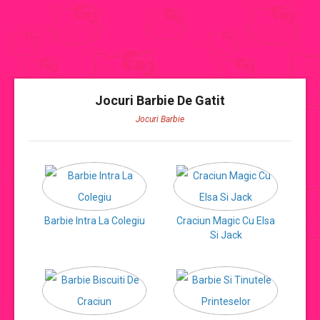
JOCURI BARBIE
Jocuri Barbie De Gatit
Jocuri Barbie
CATEGORII JOCURI BARBIE
Jocuri Barbie
jocuri barbie de imbracat
Barbie Intra La Colegiu
Craciun Magic Cu Elsa
Si Jack
jocuri barbie de gatit
jocuri cu mirese