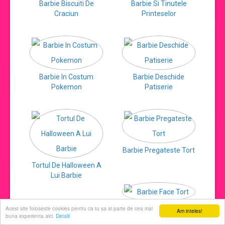
Barbie Biscuiti De
Barbie Si Tinutele
Craciun
Printeselor
jocuri de machiat
jocuri cu printese
Barbie In Costum
Barbie Deschide
jocuri de decorat
Pokemon
Patiserie
jocuri de ingrijit
jocuri de sarutat
Barbie Pregateste Tort
Tortul De Halloween A
jocuri de coafat
Lui Barbie
jocuri cu manichiura
Acest site foloseste cookies pentru ca tu sa ai parte de cea mai
Barbie Face Tort
Am inteles!
buna experienta aici.
Detalii