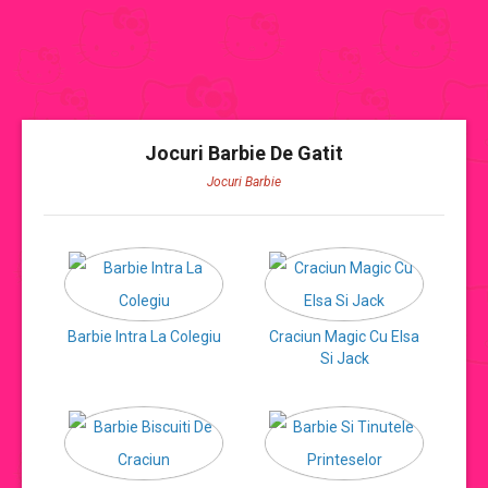
JOCURI BARBIE
Jocuri Barbie De Gatit
Jocuri Barbie
CATEGORII JOCURI BARBIE
Jocuri Barbie
jocuri barbie de imbracat
Barbie Intra La Colegiu
Craciun Magic Cu Elsa
Si Jack
jocuri barbie de gatit
jocuri cu mirese