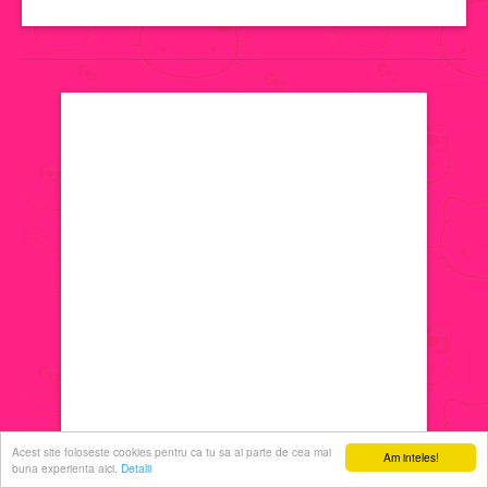
jocuri de machiat
jocuri cu printese
jocuri de decorat
jocuri de ingrijit
jocuri de sarutat
jocuri de coafat
jocuri cu manichiura
Acest site foloseste cookies pentru ca tu sa ai parte de cea mai
Am inteles!
buna experienta aici.
Detalii