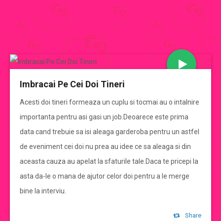
JOCURI BARBIE
Imbracai Pe Cei Doi Tineri
CATEGORII JOCURI BARBIE
Acesti doi tineri formeaza un cuplu si tocmai au o intalnire
importanta pentru asi gasi un job.Deoarece este prima
Jocuri Barbie
data cand trebuie sa isi aleaga garderoba pentru un astfel
de eveniment cei doi nu prea au idee ce sa aleaga si din
jocuri barbie de imbracat
aceasta cauza au apelat la sfaturile tale.Daca te pricepi la
asta da-le o mana de ajutor celor doi pentru a le merge
jocuri barbie de gatit
bine la interviu.
jocuri cu mirese
Share