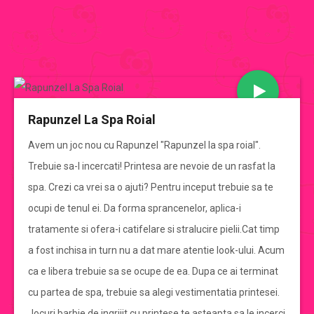
JOCURI BARBIE
Rapunzel La Spa Roial
CATEGORII JOCURI BARBIE
Avem un joc nou cu Rapunzel "Rapunzel la spa roial".
Trebuie sa-l incercati! Printesa are nevoie de un rasfat la
Jocuri Barbie
spa. Crezi ca vrei sa o ajuti? Pentru inceput trebuie sa te
ocupi de tenul ei. Da forma sprancenelor, aplica-i
jocuri barbie de imbracat
tratamente si ofera-i catifelare si stralucire pielii.Cat timp
a fost inchisa in turn nu a dat mare atentie look-ului. Acum
jocuri barbie de gatit
ca e libera trebuie sa se ocupe de ea. Dupa ce ai terminat
cu partea de spa, trebuie sa alegi vestimentatia printesei.
jocuri cu mirese
Jocuri barbie de ingrijit cu printese te asteapta sa le incerci