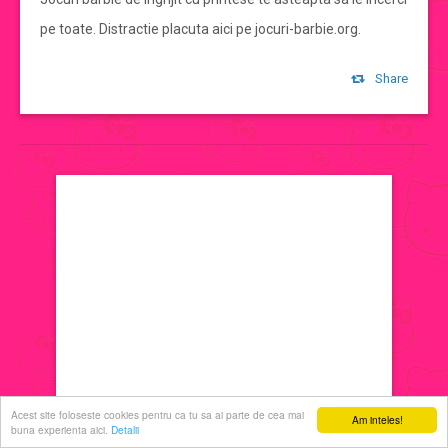
pe toate. Distractie placuta aici pe jocuri-barbie.org.
jocuri de machiat
Share
jocuri cu printese
jocuri de decorat
jocuri de ingrijit
jocuri de sarutat
jocuri de coafat
jocuri cu manichiura
Acest site foloseste cookies pentru ca tu sa ai parte de cea mai
Am inteles!
buna experienta aici.
Detalii