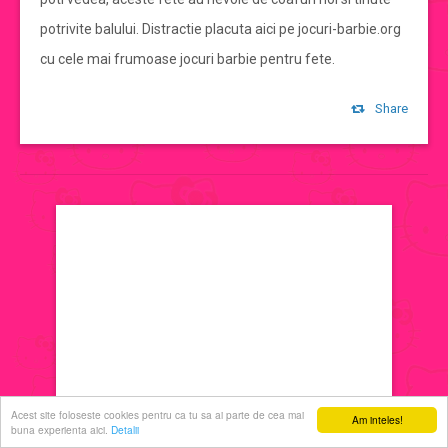
potrivite balului. Distractie placuta aici pe jocuri-barbie.org
jocuri de machiat
cu cele mai frumoase jocuri barbie pentru fete.
jocuri cu printese
Share
jocuri de decorat
jocuri de ingrijit
jocuri de sarutat
jocuri de coafat
jocuri cu manichiura
Acest site foloseste cookies pentru ca tu sa ai parte de cea mai
Am inteles!
buna experienta aici.
Detalii