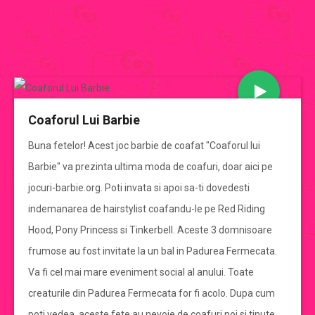
JOCURI BARBIE
Coaforul Lui Barbie
CATEGORII JOCURI BARBIE
Buna fetelor! Acest joc barbie de coafat "Coaforul lui
Barbie" va prezinta ultima moda de coafuri, doar aici pe
Jocuri Barbie
jocuri-barbie.org. Poti invata si apoi sa-ti dovedesti
indemanarea de hairstylist coafandu-le pe Red Riding
jocuri barbie de imbracat
Hood, Pony Princess si Tinkerbell. Aceste 3 domnisoare
frumose au fost invitate la un bal in Padurea Fermecata.
jocuri barbie de gatit
Va fi cel mai mare eveniment social al anului. Toate
creaturile din Padurea Fermecata for fi acolo. Dupa cum
jocuri cu mirese
poti vedea, aceste fete au nevoie de coafuri noi si tinute