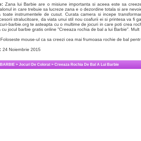
e:
Zana lui Barbie are o misiune importanta si aceea este sa creez
alonul in care trebuie sa lucreze zana e o dezordine totala si are nevoi
 toate instrumentele de cusut. Curata camera si incepe transformarea
cesorii stralucitoare, da viata unui stil nou coafurii ei si printesa va f
ocuri-barbie.org te asteapta cu o multime de jocuri in care poti crea roch
 cu jocul barbie gratis online "Creeaza rochia de bal a lui Barbie". Mult
Foloseste mouse-ul ca sa creezi cea mai frumoasa rochie de bal pentr
:
24 Noiembrie 2015
 BARBIE
>
Jocuri De Colorat
>
Creeaza Rochia De Bal A Lui Barbie