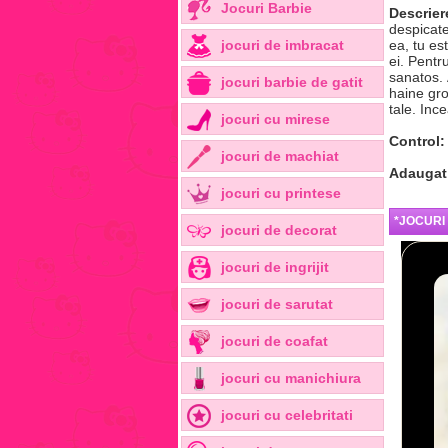
Jocuri Barbie
Descrier
despicate
jocuri de imbracat
ea, tu es
ei. Pentr
sanatos. 
jocuri barbie de gatit
haine gro
tale. Inc
jocuri cu mirese
Control:
jocuri de machiat
Adaugat
jocuri cu printese
*JOCURI
jocuri de decorat
jocuri de ingrijit
jocuri de sarutat
jocuri de coafat
jocuri cu manichiura
jocuri cu celebritati