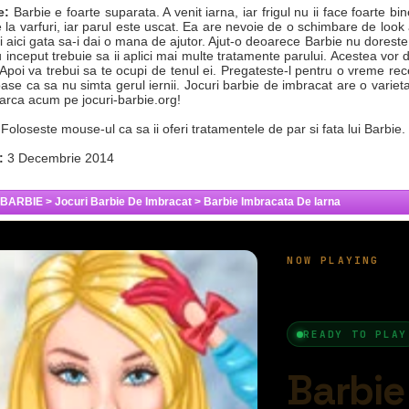
e:
Barbie e foarte suparata. A venit iarna, iar frigul nu ii face foarte bin
 la varfuri, iar parul este uscat. Ea are nevoie de o schimbare de look a
ti aici gata sa-i dai o mana de ajutor. Ajut-o deoarece Barbie nu dorest
u inceput trebuie sa ii aplici mai multe tratamente parului. Acestea vor da 
Apoi va trebui sa te ocupi de tenul ei. Pregateste-l pentru o vreme rec
ase ca sa nu simta gerul iernii. Jocuri barbie de imbracat are o varietat
earca acum pe jocuri-barbie.org!
Foloseste mouse-ul ca sa ii oferi tratamentele de par si fata lui Barbie.
:
3 Decembrie 2014
 BARBIE
>
Jocuri Barbie De Imbracat
>
Barbie Imbracata De Iarna