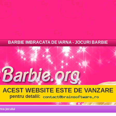
BARBIE IMBRACATA DE IARNA - JOCURI BARBIE
ACEST WEBSITE ESTE DE VANZARE
pentru detalii:
rea jocului