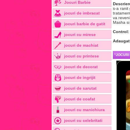
Jocuri Barbie
Descrier
s-a ranit
jocuri de imbracat
tratament
va reveni
Masha si 
jocuri barbie de gatit
Control:
jocuri cu mirese
Adaugat
jocuri de machiat
*JOCURI
jocuri cu printese
jocuri de decorat
jocuri de ingrijit
jocuri de sarutat
jocuri de coafat
jocuri cu manichiura
jocuri cu celebritati