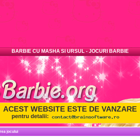
BARBIE CU MASHA SI URSUL - JOCURI BARBIE
ACEST WEBSITE ESTE DE VANZARE
pentru detalii:
rea jocului