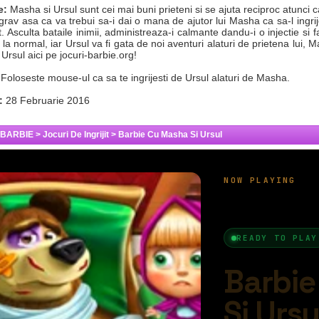
e:
Masha si Ursul sunt cei mai buni prieteni si se ajuta reciproc atunci 
 grav asa ca va trebui sa-i dai o mana de ajutor lui Masha ca sa-l ingr
. Asculta bataile inimii, administreaza-i calmante dandu-i o injectie si f
 la normal, iar Ursul va fi gata de noi aventuri alaturi de prietena lui, 
Ursul aici pe jocuri-barbie.org!
Foloseste mouse-ul ca sa te ingrijesti de Ursul alaturi de Masha.
:
28 Februarie 2016
 BARBIE
>
Jocuri De Ingrijit
>
Barbie Cu Masha Si Ursul