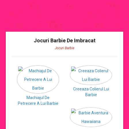
JOCURI BARBIE
Jocuri Barbie De Imbracat
Jocuri Barbie
CATEGORII JOCURI BARBIE
Jocuri Barbie
jocuri barbie de imbracat
Creeaza Colierul Lui
Barbie
Machiajul De
Petrecere A Lui Barbie
jocuri barbie de gatit
jocuri cu mirese