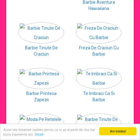
Barbie Aventura
Hawaiiana
jocuri de machiat
jocuri cu printese
Barbie Tinute De
Freza De Craciun Cu
jocuri de decorat
Craciun
Barbie
jocuri de ingrijit
jocuri de sarutat
Barbie Printesa
Te Imbraci Ca Si
Zapezii
Barbie
jocuri de coafat
jocuri cu manichiura
Acest site foloseste cookies pentru ca tu sa ai parte de cea mai
Am inteles!
buna experienta aici.
Detalii
Moda Pe Retelele De
Barbie Tinute De