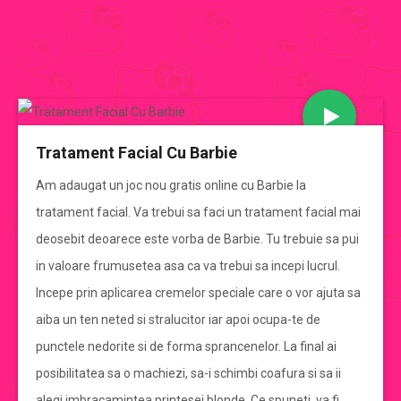
JOCURI BARBIE
Tratament Facial Cu Barbie
CATEGORII JOCURI BARBIE
Am adaugat un joc nou gratis online cu Barbie la
tratament facial. Va trebui sa faci un tratament facial mai
Jocuri Barbie
deosebit deoarece este vorba de Barbie. Tu trebuie sa pui
in valoare frumusetea asa ca va trebui sa incepi lucrul.
jocuri barbie de imbracat
Incepe prin aplicarea cremelor speciale care o vor ajuta sa
aiba un ten neted si stralucitor iar apoi ocupa-te de
jocuri barbie de gatit
punctele nedorite si de forma sprancenelor. La final ai
posibilitatea sa o machiezi, sa-i schimbi coafura si sa ii
jocuri cu mirese
alegi imbracamintea printesei blonde. Ce spuneti, va fi