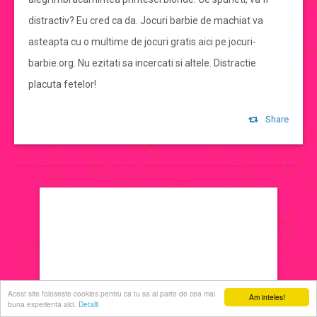
distractiv? Eu cred ca da. Jocuri barbie de machiat va
jocuri de machiat
asteapta cu o multime de jocuri gratis aici pe jocuri-
barbie.org. Nu ezitati sa incercati si altele. Distractie
jocuri cu printese
placuta fetelor!
jocuri de decorat
Share
jocuri de ingrijit
jocuri de sarutat
jocuri de coafat
jocuri cu manichiura
Acest site foloseste cookies pentru ca tu sa ai parte de cea mai
Am inteles!
buna experienta aici.
Detalii