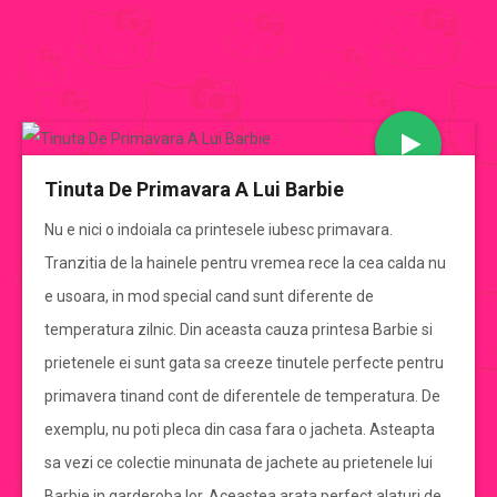
JOCURI BARBIE
Tinuta De Primavara A Lui Barbie
CATEGORII JOCURI BARBIE
Nu e nici o indoiala ca printesele iubesc primavara.
Tranzitia de la hainele pentru vremea rece la cea calda nu
Jocuri Barbie
e usoara, in mod special cand sunt diferente de
temperatura zilnic. Din aceasta cauza printesa Barbie si
jocuri barbie de imbracat
prietenele ei sunt gata sa creeze tinutele perfecte pentru
primavera tinand cont de diferentele de temperatura. De
jocuri barbie de gatit
exemplu, nu poti pleca din casa fara o jacheta. Asteapta
sa vezi ce colectie minunata de jachete au prietenele lui
jocuri cu mirese
Barbie in garderoba lor. Aceastea arata perfect alaturi de