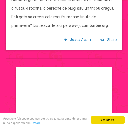
o fusta, o rochita, o pereche de blugi sau un tricou dragut.
jocuri de machiat
Esti gata sa creezi cele mai frumoase tinute de
primavera? Distreaza-te aici pe www.jocuri-barbie.org.
jocuri cu printese
Joaca Acum!
Share
jocuri de decorat
jocuri de ingrijit
jocuri de sarutat
jocuri de coafat
jocuri cu manichiura
Acest site foloseste cookies pentru ca tu sa ai parte de cea mai
Am inteles!
buna experienta aici.
Detalii