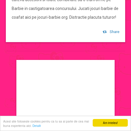
Barbie in castigatoarea concursului. Jucati jocuri barbie de
jocuri de machiat
coafat aici pe jocuri-barbie.org. Distractie placuta tuturor!
jocuri cu printese
Share
jocuri de decorat
jocuri de ingrijit
jocuri de sarutat
jocuri de coafat
jocuri cu manichiura
Acest site foloseste cookies pentru ca tu sa ai parte de cea mai
Am inteles!
buna experienta aici.
Detalii