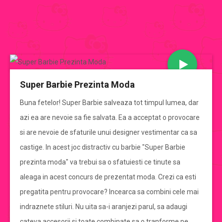
JOCURI BARBIE
Super Barbie Prezinta Moda
CATEGORII JOCURI BARBIE
Buna fetelor! Super Barbie salveaza tot timpul lumea, dar
azi ea are nevoie sa fie salvata. Ea a acceptat o provocare
Jocuri Barbie
si are nevoie de sfaturile unui designer vestimentar ca sa
castige. In acest joc distractiv cu barbie "Super Barbie
jocuri barbie de imbracat
prezinta moda" va trebui sa o sfatuiesti ce tinute sa
aleaga in acest concurs de prezentat moda. Crezi ca esti
jocuri barbie de gatit
pregatita pentru provocare? Incearca sa combini cele mai
indraznete stiluri. Nu uita sa-i aranjezi parul, sa adaugi
jocuri cu mirese
cateva accesorii si toate combinate sa o tranforme pe