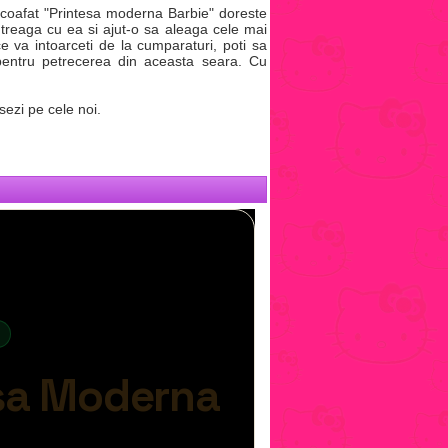
e coafat "Printesa moderna Barbie" doreste
treaga cu ea si ajut-o sa aleaga cele mai
 va intoarceti de la cumparaturi, poti sa
 pentru petrecerea din aceasta seara. Cu
sezi pe cele noi.