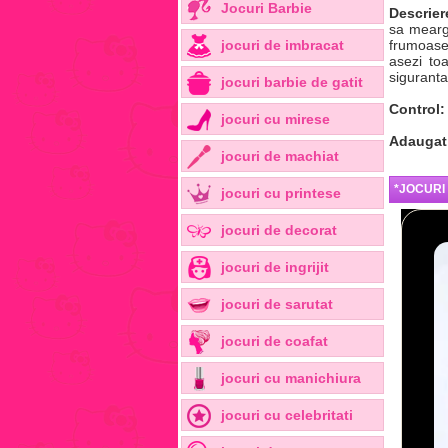
Jocuri Barbie
Descrier
sa mearg
jocuri de imbracat
frumoase
asezi to
siguranta 
jocuri barbie de gatit
Control:
jocuri cu mirese
Adaugat
jocuri de machiat
*JOCURI
jocuri cu printese
jocuri de decorat
jocuri de ingrijit
jocuri de sarutat
jocuri de coafat
jocuri cu manichiura
jocuri cu celebritati