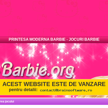
PRINTESA MODERNA BARBIE - JOCURI BARBIE
ACEST WEBSITE ESTE DE VANZARE
pentru detalii:
rea jocului