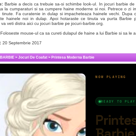
e:
Barbie a decis ca trebuie sa-si schimbe look-ul. In jocuri barbie d
a la cumparaturi si sa cumpere haine moderne si noi. Petrece o zi in
 tinute. Fa curatenie in dulap si impacheteaza hainele vechi. Dupa ce
ate hainele noi in dulap. Apoi hotaraste ce tinuta va purta Barbie
va veti distra aici cu jocuri barbie pe jocuri-barbie.org.
Foloseste mouse-ul ca sa cureti dulapul de haine a lui Barbie si sa le a
:
20 Septembrie 2017
 BARBIE
>
Jocuri De Coafat
>
Printesa Moderna Barbie