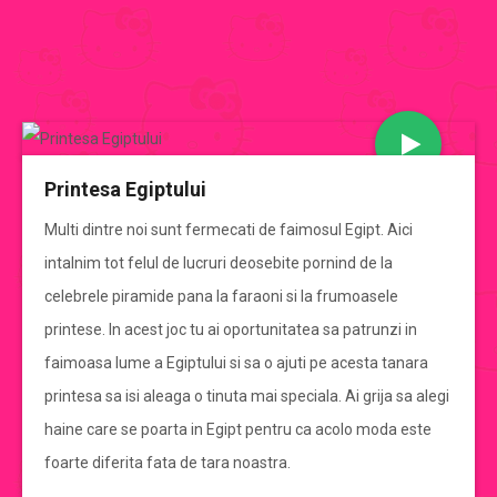
JOCURI BARBIE
Printesa Egiptului
CATEGORII JOCURI BARBIE
Multi dintre noi sunt fermecati de faimosul Egipt. Aici
intalnim tot felul de lucruri deosebite pornind de la
Jocuri Barbie
celebrele piramide pana la faraoni si la frumoasele
printese. In acest joc tu ai oportunitatea sa patrunzi in
jocuri barbie de imbracat
faimoasa lume a Egiptului si sa o ajuti pe acesta tanara
printesa sa isi aleaga o tinuta mai speciala. Ai grija sa alegi
jocuri barbie de gatit
haine care se poarta in Egipt pentru ca acolo moda este
foarte diferita fata de tara noastra.
jocuri cu mirese