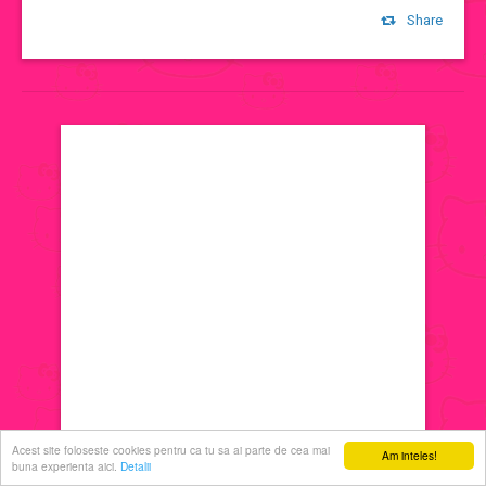
Share
jocuri de machiat
jocuri cu printese
jocuri de decorat
jocuri de ingrijit
jocuri de sarutat
jocuri de coafat
jocuri cu manichiura
Acest site foloseste cookies pentru ca tu sa ai parte de cea mai
Am inteles!
buna experienta aici.
Detalii