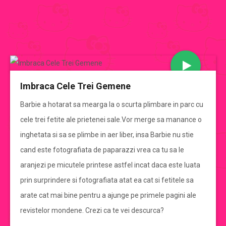
JOCURI BARBIE
Imbraca Cele Trei Gemene
CATEGORII JOCURI BARBIE
Barbie a hotarat sa mearga la o scurta plimbare in parc cu
cele trei fetite ale prietenei sale.Vor merge sa manance o
Jocuri Barbie
inghetata si sa se plimbe in aer liber, insa Barbie nu stie
cand este fotografiata de paparazzi vrea ca tu sa le
jocuri barbie de imbracat
aranjezi pe micutele printese astfel incat daca este luata
prin surprindere si fotografiata atat ea cat si fetitele sa
jocuri barbie de gatit
arate cat mai bine pentru a ajunge pe primele pagini ale
revistelor mondene. Crezi ca te vei descurca?
jocuri cu mirese