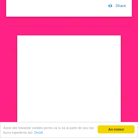
Share
jocuri de machiat
jocuri cu printese
jocuri de decorat
jocuri de ingrijit
jocuri de sarutat
jocuri de coafat
jocuri cu manichiura
Acest site foloseste cookies pentru ca tu sa ai parte de cea mai
Am inteles!
buna experienta aici.
Detalii