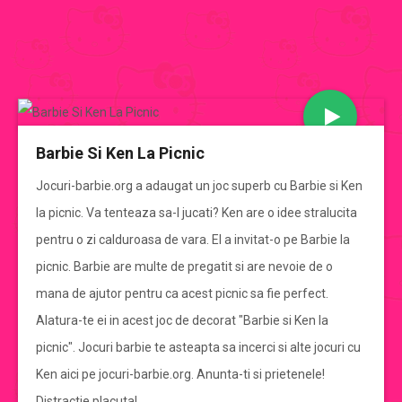
JOCURI BARBIE
Barbie Si Ken La Picnic
CATEGORII JOCURI BARBIE
Jocuri-barbie.org a adaugat un joc superb cu Barbie si Ken
la picnic. Va tenteaza sa-l jucati? Ken are o idee stralucita
Jocuri Barbie
pentru o zi calduroasa de vara. El a invitat-o pe Barbie la
picnic. Barbie are multe de pregatit si are nevoie de o
jocuri barbie de imbracat
mana de ajutor pentru ca acest picnic sa fie perfect.
Alatura-te ei in acest joc de decorat "Barbie si Ken la
jocuri barbie de gatit
picnic". Jocuri barbie te asteapta sa incerci si alte jocuri cu
Ken aici pe jocuri-barbie.org. Anunta-ti si prietenele!
jocuri cu mirese
Distractie placuta!