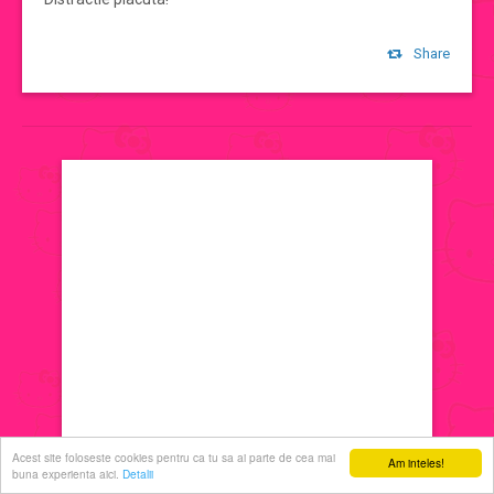
jocuri de machiat
Share
jocuri cu printese
jocuri de decorat
jocuri de ingrijit
jocuri de sarutat
jocuri de coafat
jocuri cu manichiura
Acest site foloseste cookies pentru ca tu sa ai parte de cea mai
Am inteles!
buna experienta aici.
Detalii