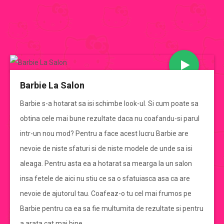
JOCURI BARBIE
Barbie La Salon
CATEGORII JOCURI BARBIE
Barbie s-a hotarat sa isi schimbe look-ul. Si cum poate sa
obtina cele mai bune rezultate daca nu coafandu-si parul
Jocuri Barbie
intr-un nou mod? Pentru a face acest lucru Barbie are
nevoie de niste sfaturi si de niste modele de unde sa isi
jocuri barbie de imbracat
aleaga. Pentru asta ea a hotarat sa mearga la un salon
insa fetele de aici nu stiu ce sa o sfatuiasca asa ca are
jocuri barbie de gatit
nevoie de ajutorul tau. Coafeaz-o tu cel mai frumos pe
Barbie pentru ca ea sa fie multumita de rezultate si pentru
jocuri cu mirese
a arata cat mai bine.