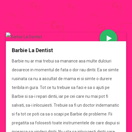
JOCURI BARBIE
Barbie La Dentist
CATEGORII JOCURI BARBIE
Barbie nu ar mai trebui sa manance asa multe dulciuri
deoarece in momentul de fata o dor rau dintii. Ea se simte
Jocuri Barbie
rusinata ca nu a ascultat de mama ei si simte o durere
teribila in gura. Tot ce tu trebuie sa faci e sa o ajuti pe
jocuri barbie de imbracat
Barbie si sa-i repari dintii, iar pe cei care nu mai pot fi
salvati, sa-i inlocuiesti. Trebuie sa fi un doctor indemanatic
jocuri barbie de gatit
si fa tot ce poti ca sa o scapi pe Barbie de probleme. Fii
pregatita sa folosesti toate instrumentele de care dispui si
jocuri cu mirese
incearca sa vindeci dintii. Nu uita sa inlocuiesti dintii care