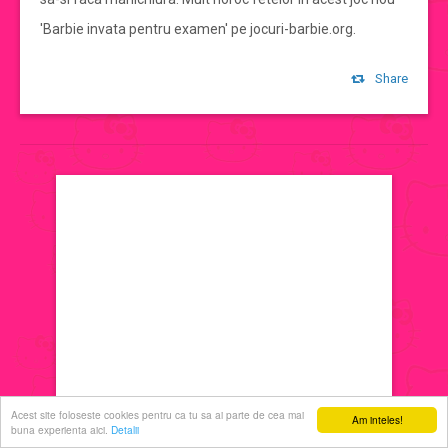
'Barbie invata pentru examen' pe jocuri-barbie.org.
jocuri de machiat
Share
jocuri cu printese
jocuri de decorat
jocuri de ingrijit
jocuri de sarutat
jocuri de coafat
jocuri cu manichiura
Acest site foloseste cookies pentru ca tu sa ai parte de cea mai
Am inteles!
buna experienta aici.
Detalii