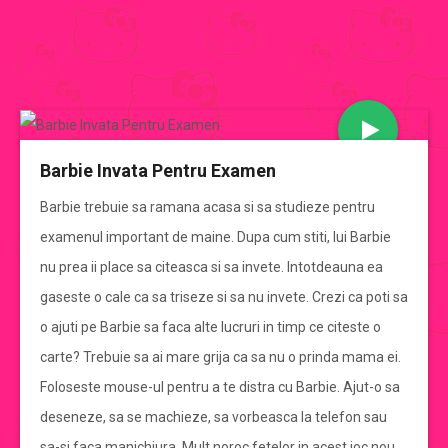
JOCURI BARBIE
Barbie Invata Pentru Examen
CATEGORII JOCURI BARBIE
Barbie trebuie sa ramana acasa si sa studieze pentru
examenul important de maine. Dupa cum stiti, lui Barbie
Jocuri Barbie
nu prea ii place sa citeasca si sa invete. Intotdeauna ea
gaseste o cale ca sa triseze si sa nu invete. Crezi ca poti sa
jocuri barbie de imbracat
o ajuti pe Barbie sa faca alte lucruri in timp ce citeste o
carte? Trebuie sa ai mare grija ca sa nu o prinda mama ei.
jocuri barbie de gatit
Foloseste mouse-ul pentru a te distra cu Barbie. Ajut-o sa
deseneze, sa se machieze, sa vorbeasca la telefon sau
jocuri cu mirese
sa-si faca manichiura. Mult noroc fetelor in acest joc nou