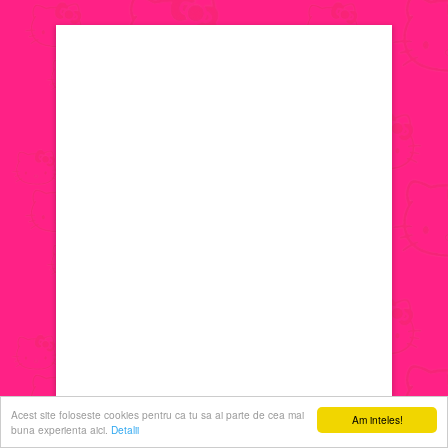
jocuri de machiat
jocuri cu printese
jocuri de decorat
jocuri de ingrijit
jocuri de sarutat
jocuri de coafat
jocuri cu manichiura
Acest site foloseste cookies pentru ca tu sa ai parte de cea mai
Am inteles!
buna experienta aici.
Detalii