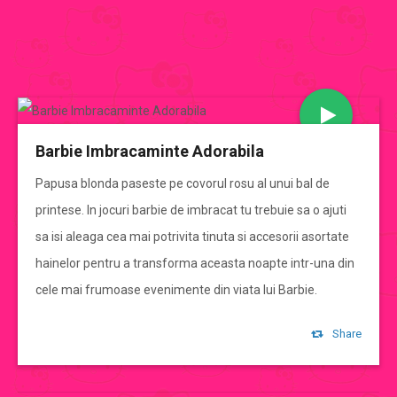
JOCURI BARBIE
Barbie Imbracaminte Adorabila
CATEGORII JOCURI BARBIE
Papusa blonda paseste pe covorul rosu al unui bal de
printese. In jocuri barbie de imbracat tu trebuie sa o ajuti
Jocuri Barbie
sa isi aleaga cea mai potrivita tinuta si accesorii asortate
hainelor pentru a transforma aceasta noapte intr-una din
jocuri barbie de imbracat
cele mai frumoase evenimente din viata lui Barbie.
jocuri barbie de gatit
Share
jocuri cu mirese