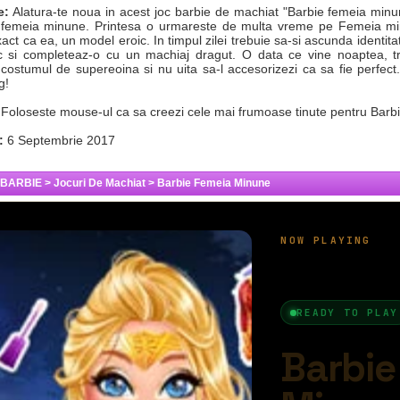
e:
Alatura-te noua in acest joc barbie de machiat "Barbie femeia minu
i, femeia minune. Printesa o urmareste de multa vreme pe Femeia min
act ca ea, un model eroic. In timpul zilei trebuie sa-si ascunda identitate
ic si completeaz-o cu un machiaj dragut. O data ce vine noaptea, t
ostumul de supereoina si nu uita sa-l accesorizezi ca sa fie perfect. 
g!
Foloseste mouse-ul ca sa creezi cele mai frumoase tinute pentru Ba
:
6 Septembrie 2017
 BARBIE
>
Jocuri De Machiat
>
Barbie Femeia Minune