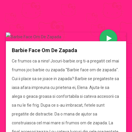
JOCURI BARBIE
Barbie Face Om De Zapada
CATEGORII JOCURI BARBIE
Ce frumos ca a nins! Jocuri-barbie.org ti-a pregatit cel mai
frumos joc barbie cu zapada "Barbie face om de zapada".
Jocuri Barbie
Cui ii place sa se joace in zapada? Barbie se pregateste sa
iasa afara impreuna cu prietena ei, Elena. Ajuta-le sa
jocuri barbie de imbracat
alega o geaca groasa si confortabila si cateva accesorii ca
sa nu le fie frig. Dupa ce s-au imbracat, fetele sunt
jocuri barbie de gatit
pregatite de distractie. Da o mana de ajutor sa
construiasca cel mai mare si frumos om de zapada. La
jocuri cu mirese
final accesorizeaza-l cu cateva lucruri din cele prezentate