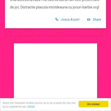
de joc. Distractie placuta intotdeauna cu jocuri-barbie.org!
jocuri de machiat
Joaca Acum!
Share
jocuri cu printese
jocuri de decorat
jocuri de ingrijit
jocuri de sarutat
jocuri de coafat
jocuri cu manichiura
Acest site foloseste cookies pentru ca tu sa ai parte de cea mai
Am inteles!
buna experienta aici.
Detalii