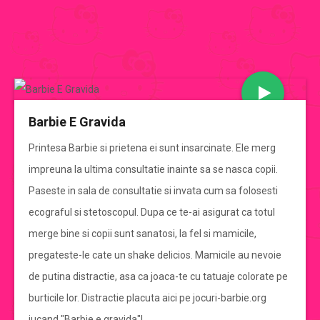
JOCURI BARBIE
Barbie E Gravida
CATEGORII JOCURI BARBIE
Printesa Barbie si prietena ei sunt insarcinate. Ele merg
impreuna la ultima consultatie inainte sa se nasca copii.
Jocuri Barbie
Paseste in sala de consultatie si invata cum sa folosesti
ecograful si stetoscopul. Dupa ce te-ai asigurat ca totul
jocuri barbie de imbracat
merge bine si copii sunt sanatosi, la fel si mamicile,
pregateste-le cate un shake delicios. Mamicile au nevoie
jocuri barbie de gatit
de putina distractie, asa ca joaca-te cu tatuaje colorate pe
burticile lor. Distractie placuta aici pe jocuri-barbie.org
jocuri cu mirese
jucand "Barbie e gravida"!