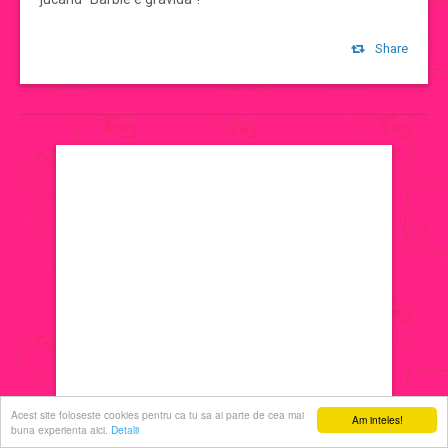
jocuri de machiat
Share
jocuri cu printese
jocuri de decorat
jocuri de ingrijit
jocuri de sarutat
jocuri de coafat
jocuri cu manichiura
Acest site foloseste cookies pentru ca tu sa ai parte de cea mai
Am inteles!
buna experienta aici.
Detalii