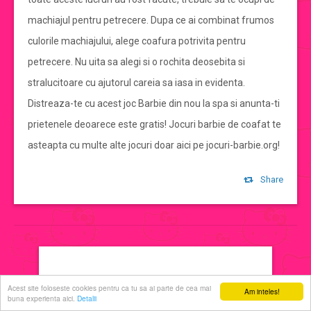
machiajul pentru petrecere. Dupa ce ai combinat frumos
jocuri de machiat
culorile machiajului, alege coafura potrivita pentru
petrecere. Nu uita sa alegi si o rochita deosebita si
jocuri cu printese
stralucitoare cu ajutorul careia sa iasa in evidenta.
Distreaza-te cu acest joc Barbie din nou la spa si anunta-ti
jocuri de decorat
prietenele deoarece este gratis! Jocuri barbie de coafat te
asteapta cu multe alte jocuri doar aici pe jocuri-barbie.org!
jocuri de ingrijit
Share
jocuri de sarutat
jocuri de coafat
jocuri cu manichiura
Acest site foloseste cookies pentru ca tu sa ai parte de cea mai
Am inteles!
buna experienta aici.
Detalii