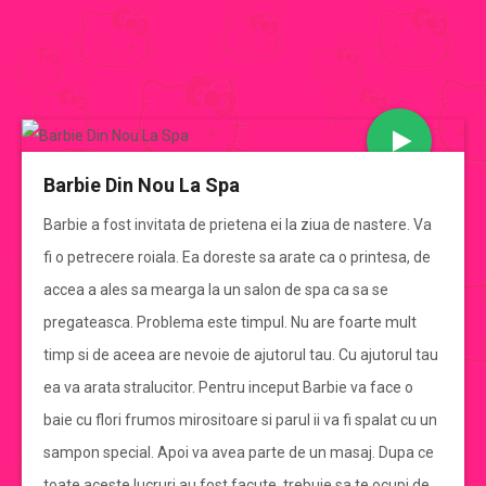
JOCURI BARBIE
Barbie Din Nou La Spa
CATEGORII JOCURI BARBIE
Barbie a fost invitata de prietena ei la ziua de nastere. Va
fi o petrecere roiala. Ea doreste sa arate ca o printesa, de
Jocuri Barbie
accea a ales sa mearga la un salon de spa ca sa se
pregateasca. Problema este timpul. Nu are foarte mult
jocuri barbie de imbracat
timp si de aceea are nevoie de ajutorul tau. Cu ajutorul tau
ea va arata stralucitor. Pentru inceput Barbie va face o
jocuri barbie de gatit
baie cu flori frumos mirositoare si parul ii va fi spalat cu un
sampon special. Apoi va avea parte de un masaj. Dupa ce
jocuri cu mirese
toate aceste lucruri au fost facute, trebuie sa te ocupi de