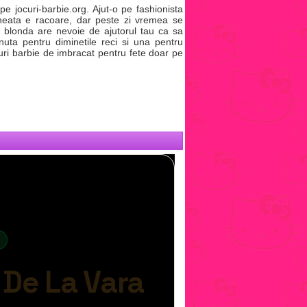
e jocuri-barbie.org. Ajut-o pe fashionista
neata e racoare, dar peste zi vremea se
a blonda are nevoie de ajutorul tau ca sa
nuta pentru diminetile reci si una pentru
ri barbie de imbracat pentru fete doar pe