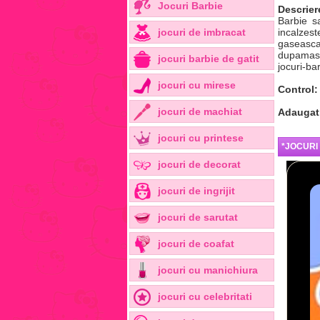
Jocuri Barbie
Descrier
Barbie s
jocuri de imbracat
incalzes
gaseasca
dupamase
jocuri barbie de gatit
jocuri-ba
jocuri cu mirese
Control:
jocuri de machiat
Adaugat
jocuri cu printese
*JOCURI
jocuri de decorat
jocuri de ingrijit
jocuri de sarutat
jocuri de coafat
jocuri cu manichiura
jocuri cu celebritati