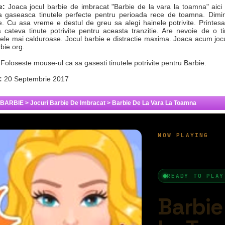
e:
Joaca jocul barbie de imbracat "Barbie de la vara la toamna" aici p
a gaseasca tinutele perfecte pentru perioada rece de toamna. Dimi
te. Cu asa vreme e destul de greu sa alegi hainele potrivite. Printes
 cateva tinute potrivite pentru aceasta tranzitie. Are nevoie de o ti
le mai calduroase. Jocul barbie e distractie maxima. Joaca acum jocu
rbie.org.
Foloseste mouse-ul ca sa gasesti tinutele potrivite pentru Barbie.
:
20 Septembrie 2017
 BARBIE
>
Jocuri Barbie De Imbracat
>
Barbie De La Vara La Toamna